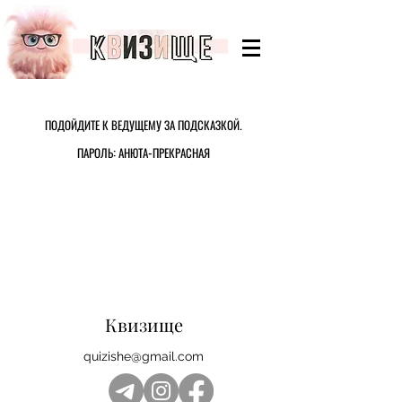
ПОДОЙДИТЕ К ВЕДУЩЕМУ ЗА ПОДСКАЗКОЙ.
ПОДОЙДИТЕ К ВЕДУЩЕМУ ЗА ПОДСКАЗКОЙ.
ПАРОЛЬ: АНЮТА-ПРЕКРАСНАЯ
ПАРОЛЬ: АНЮТА-ПРЕКРАСНАЯ
Квизище
quizishe@gmail.com